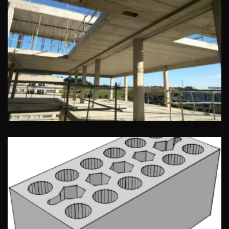
Forjado para la construcción de
viviendas en Euzkadi (Loiola –
Sopelana)
Fabricantes de ladrillos de hormigón
en Vizcaya