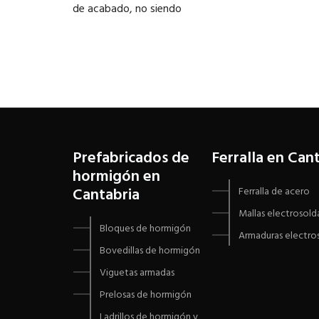
de acabado, no siendo
Prefabricados de
Ferralla en Can
hormigón en
Cantabria
Ferralla de acero
Mallas electrosold
Bloques de hormigón
Armaduras electros
Bovedillas de hormigón
Viguetas armadas
Prelosas de hormigón
Ladrillos de hormigón y