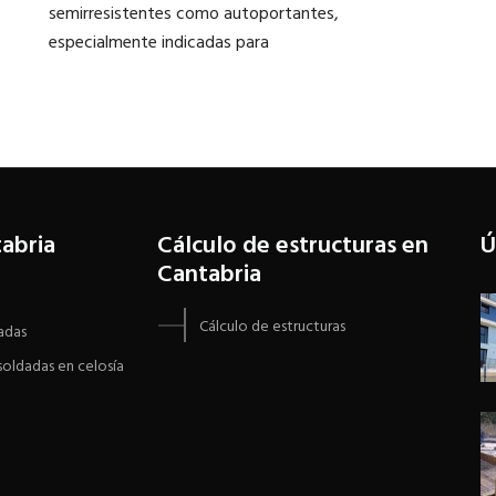
semirresistentes como autoportantes,
especialmente indicadas para
tabria
Cálculo de estructuras en
Ú
Cantabria
Cálculo de estructuras
adas
oldadas en celosía