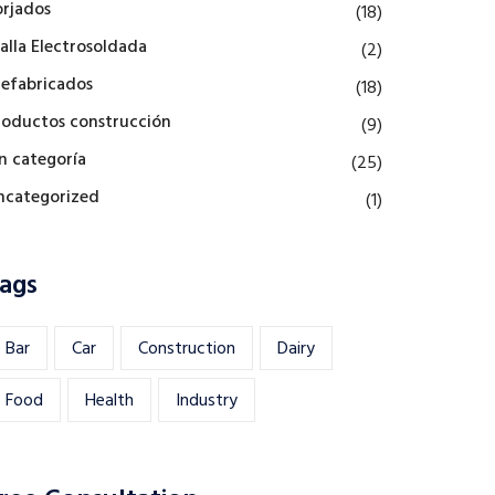
orjados
(18)
alla Electrosoldada
(2)
refabricados
(18)
roductos construcción
(9)
in categoría
(25)
ncategorized
(1)
ags
Bar
Car
Construction
Dairy
Food
Health
Industry